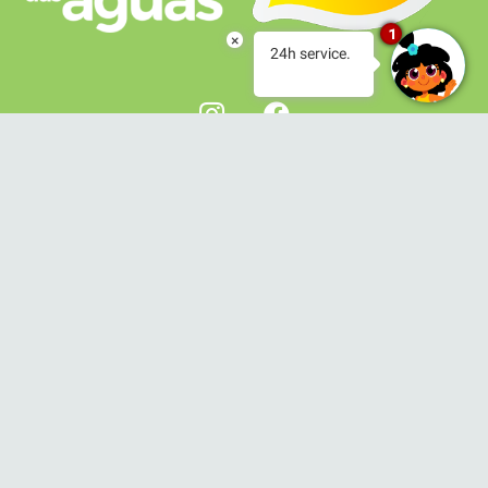
1
×
24h service.
Home
Apresentação do parque
Como chegar
Associe-se
Compre o seu ingressos
Portal do associado
Excursões
Seja um revendedor
–
EM BREVE!
Atrações e Eventos