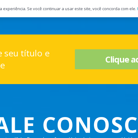
a experiência. Se você continuar a usar este site, você concorda com ele.
 seu título e
Clique a
te
ALE CONOS