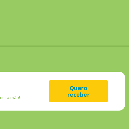
Quero
receber
meira mão!