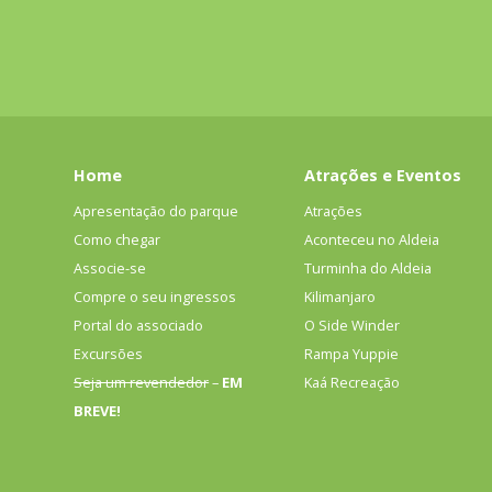
Home
Atrações e Eventos
Apresentação do parque
Atrações
Como chegar
Aconteceu no Aldeia
Associe-se
Turminha do Aldeia
Compre o seu ingressos
Kilimanjaro
Portal do associado
O Side Winder
Excursões
Rampa Yuppie
Seja um revendedor
–
EM
Kaá Recreação
BREVE!