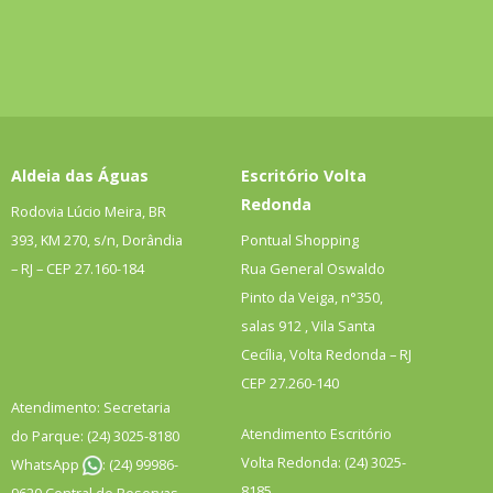
Aldeia das Águas
Escritório Volta
Redonda
Rodovia Lúcio Meira, BR
393, KM 270, s/n, Dorândia
Pontual Shopping
– RJ – CEP
27.160-184
Rua General Oswaldo
Pinto da Veiga, n°350,
salas 912 , Vila Santa
Cecília, Volta Redonda – RJ
CEP 27.260-140
Atendimento: Secretaria
Atendimento Escritório
do Parque: (24) 3025-8180
Volta Redonda: (24) 3025-
WhatsApp
: (24) 99986-
8185
9620 Central de Reservas